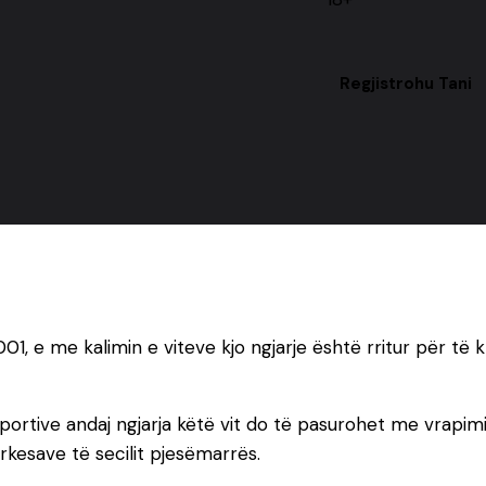
Regjistrohu Tani
2001, e me kalimin e viteve kjo ngjarje është rritur për të 
rje sportive andaj ngjarja këtë vit do të pasurohet me vrap
rkesave të secilit pjesëmarrës.