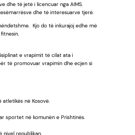
ve dhe të jetë i licencuar nga AIMS.
pjesëmarrësve dhe të interesuarve tjerë.
shëndetshme. Kjo do të inkurajoj edhe më
itnesin.
plinat e vrapimit të cilat ata i
për të promovuar vrapimin dhe ecjen si
ë atletikës në Kosovë.
r sportet në komunën e Prishtinës.
 nivel republikan.