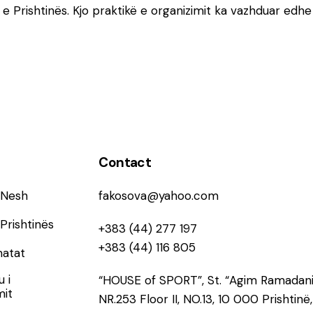
 Prishtinës. Kjo praktikë e organizimit ka vazhduar edhe 
Contact
 Nesh
fakosova@yahoo.com
Prishtinës
+383 (44) 277 197
+383 (44) 116 805
matat
 i
“HOUSE of SPORT”, St. “Agim Ramadani
mit
NR.253 Floor II, NO.13, 10 000 Prishtinë,