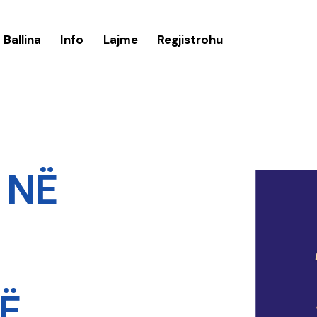
Ballina
Info
Lajme
Regjistrohu
 NË
E
Ë