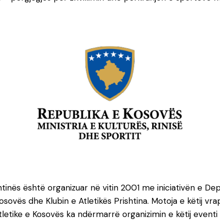
tinës është organizuar në vitin 2001 me iniciativën e D
ovës dhe Klubin e Atletikës Prishtina. Motoja e këtij v
Atletike e Kosovës ka ndërmarrë organizimin e këtij even