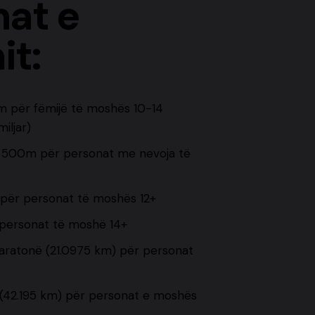
nat e
it:
km për fëmijë të moshës 10-14
iljar)
a 500m për personat me nevoja të
për personat të moshës 12+
personat të moshë 14+
ratonë (21.0975 km) për personat
(42.195 km) për personat e moshës