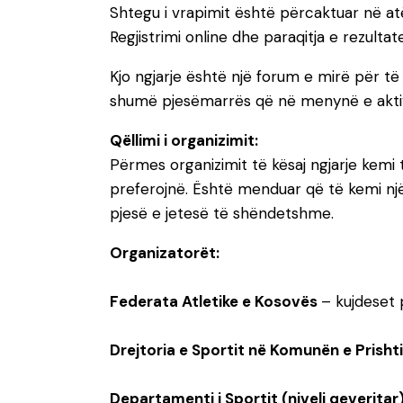
Shtegu i vrapimit është përcaktuar në atë
Regjistrimi online dhe paraqitja e rezult
Kjo ngjarje është një forum e mirë për 
shumë pjesëmarrës që në menynë e aktivit
Qëllimi i organizimit:
Përmes organizimit të kësaj ngjarje kemi t
preferojnë. Është menduar që të kemi një
pjesë e jetesë të shëndetshme.
Organizatorët:
Federata Atletike e Kosovës
– kujdeset 
Drejtoria e Sportit në Komunën e Prisht
Departamenti i Sportit (niveli qeveritar