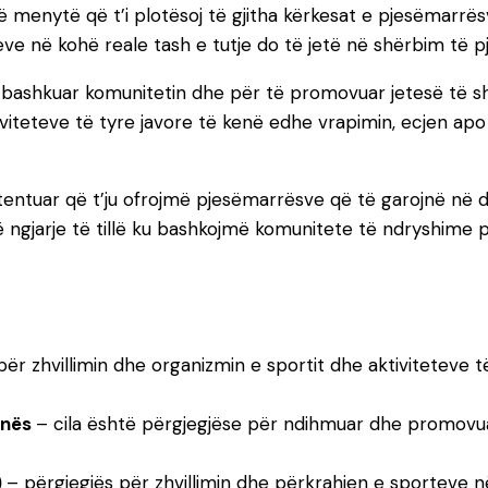
 menytë që t’i plotësoj të gjitha kërkesat e pjesëmarrës
ateve në kohë reale tash e tutje do të jetë në shërbim të 
të bashkuar komunitetin dhe për të promovuar jetesë të 
eteve të tyre javore të kenë edhe vrapimin, ecjen apo f
entuar që t’ju ofrojmë pjesëmarrësve që të garojnë në disi
 ngjarje të tillë ku bashkojmë komunitete të ndryshime 
për zhvillimin dhe organizmin e sportit dhe aktiviteteve t
inës
– cila është përgjegjëse për ndihmuar dhe promovua
)
– përgjegjës për zhvillimin dhe përkrahjen e sporteve në