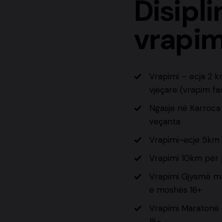
Disipli
vrapim
Vrapimi – ecja 2 
vjeçare (vrapim fam
Ngasje në Karroc
veçanta
Vrapimi-ecje 5km 
Vrapimi 10km për 
Vrapimi Gjysmë ma
e moshës 16+
Vrapimi Maratonë 
18+